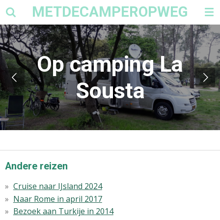
METDECAMPEROPWEG
Ga
direct
naar
de
Op camping La
hoofdinhoud
Sousta
Andere reizen
Cruise naar IJsland 2024
Naar Rome in april 2017
Bezoek aan Turkije in 2014